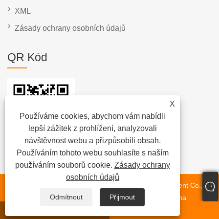
XML
Zásady ochrany osobních údajů
QR Kód
X
Používáme cookies, abychom vám nabídli
lepší zážitek z prohlížení, analyzovali
návštěvnost webu a přizpůsobili obsah.
Používáním tohoto webu souhlasíte s naším
používáním souborů cookie.
Zásady ochrany
osobních údajů
Copyright © 2023 Dongguan Chunlei Intelligent Equipment Co.,
Odmítnout
Přijmout
Ltd. – Páskový stroj, automatický etiketovací stroj, stroj na
etiketování rolí – Všechna práva vyhrazena.
Whatsapp
E-mailem