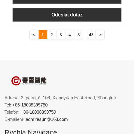
Odeslat dotaz
<
1
2
3
4
5
...
43
>
Adresa: 3. patro, č. 109, Xiangyuan East Road, Shangtun
Tel:
+86-18038399750
Telefon:
+86-18038399750
E-mailem:
admiresun@163.com
Rychlá Navigace